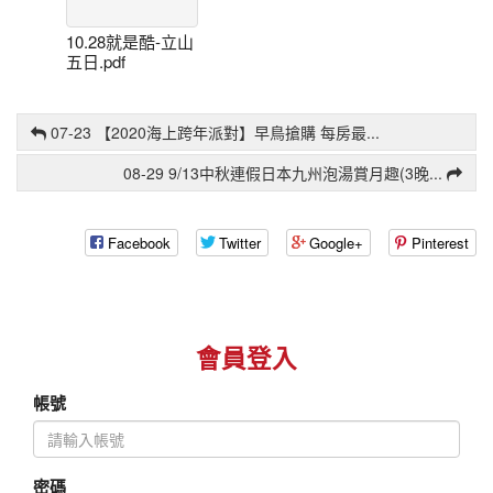
車
旅
遊
10.28就是酷-立山
線
五日.pdf
國
上
內
訂
旅
房
07-23 【2020海上跨年派對】早鳥搶購 每房最...
遊
旅
國
08-29 9/13中秋連假日本九州泡湯賞月趣(3晚...
遊
內
身
訂
Facebook
Twitter
Google+
Pinterest
影
房
國
文
旅
外
件
在
訂
下
影
會員登入
房
載
中
帳號
遊
關
你
於
相
舞
密碼
片
馬