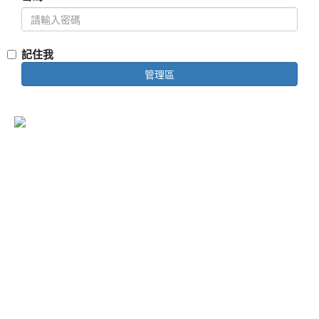
聯
絡
記住我
我
管理區
們
線
上
支
© 2026 舞馬旅行社有限公司 版權所有
付
統一編號：54211349 交觀甲字第7528號 品保會員：高
0450
Facebook
代表人：林祈彣 聯絡人：林祈彣
登
電話：07-2693008 傳真：07-2693255
入
電子郵件：
uma.tour@msa.hinet.net
地址：802-754高雄市苓雅區四維四路199號8樓之5
【本網站所在地點為台灣】
【點我連結商品退刷需知】