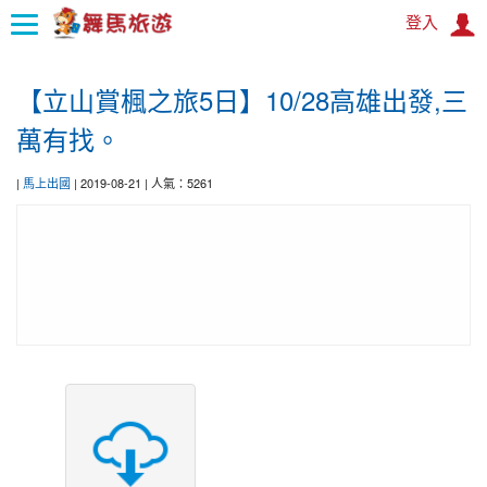
登入
:::
【立山賞楓之旅5日】10/28高雄出發,三
首
萬有找。
頁
|
馬上出國
| 2019-08-21 | 人氣：5261
舞
馬
訊
息
舞
馬
旅
遊
遊
國
覽
外