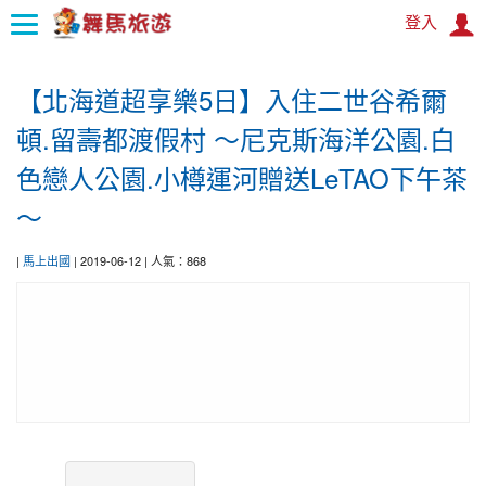
登入
:::
【北海道超享樂5日】入住二世谷希爾
首
頓.留壽都渡假村 〜尼克斯海洋公園.白
頁
色戀人公園.小樽運河贈送LeTAO下午茶
舞
〜
馬
訊
|
馬上出國
| 2019-06-12 | 人氣：868
息
舞
馬
旅
遊
遊
國
覽
外