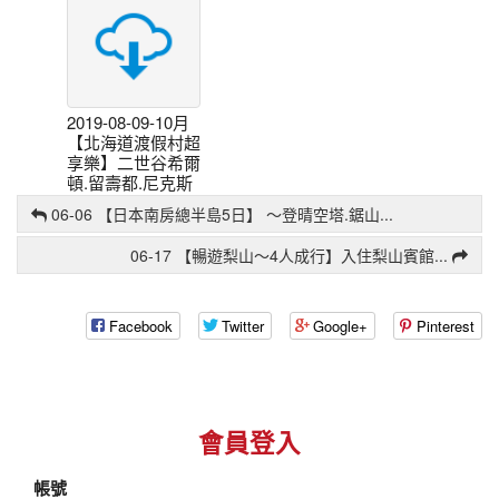
車
旅
遊
線
國
上
內
訂
旅
2019-08-09-10月
房
【北海道渡假村超
遊
享樂】二世谷希爾
旅
國
頓.留壽都.尼克斯
遊
內
海洋公園.小樽LeT
06-06 【日本南房總半島5日】 〜登晴空塔.鋸山...
身
訂
AO下午.doc
影
房
06-17 【暢遊梨山〜4人成行】入住梨山賓館...
國
文
旅
外
件
在
Facebook
Twitter
Google+
Pinterest
訂
下
影
房
載
中
遊
關
會員登入
你
於
相
舞
帳號
片
馬