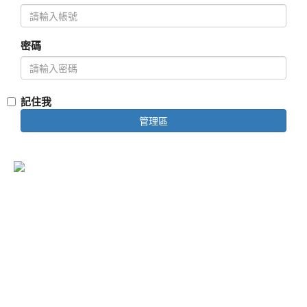
聯
絡
密碼
我
們
線
記住我
上
管理區
支
付
Facebook
© 2026 舞馬旅行社有限公司 版權所有
登
統一編號：54211349 交觀甲字第7528號 品保會員：高
入
0450
代表人：林祈彣 聯絡人：林祈彣
電話：07-2693008 傳真：07-2693255
電子郵件：
uma.tour@msa.hinet.net
地址：802-754高雄市苓雅區四維四路199號8樓之5