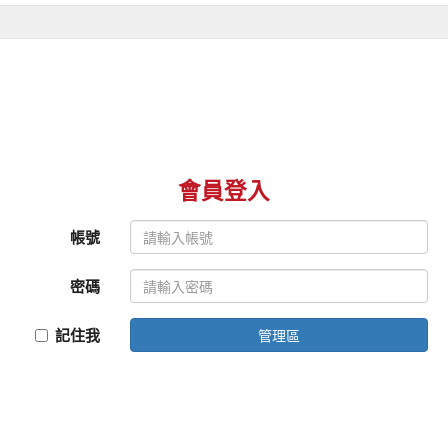
會員登入
帳號
密碼
記住我
管理區
© 2026 舞馬旅行社有限公司 版權所有
統一編號：54211349 交觀甲字第7528號 品保會員：高0450