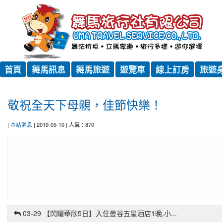
首
頁
舞
首頁
舞馬訊息
舞馬旅遊
遊覽車
線上訂房
旅遊
馬
:::
訊
敬祝全天下母親，佳節快樂！
息
舞
|
本站消息
| 2019-05-10 | 人氣：870
馬
旅
遊
遊
國
覽
外
車
旅
03-29 【閃耀華欣5日】入住曼谷五星酒店1晚,小...
遊
線