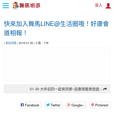
登入
:::
快來加入舞馬LINE@生活圈哦！好康會
首
道相報！
頁
|
本站消息
| 2019-01-30 | 人氣：778
舞
馬
訊
息
舞
馬
旅
01-30 大年初四一起來同樂~迎春懷舊樂悠遊...
遊
遊
國
Facebook
Twitter
Google+
Pinterest
覽
外