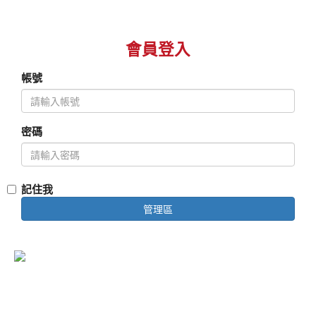
車
旅
遊
線
國
上
會員登入
內
訂
旅
帳號
房
遊
旅
國
遊
內
密碼
身
訂
影
房
國
文
旅
記住我
外
件
在
管理區
訂
下
影
房
載
中
遊
關
© 2026 舞馬旅行社有限公司 版權所有
你
於
相
舞
統一編號：54211349 交觀甲字第7528號 品保會員：高
0450
片
馬